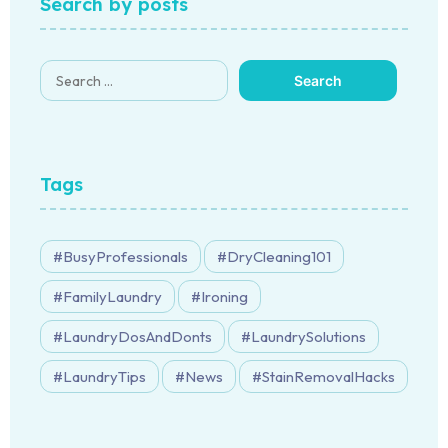
Search by posts
Tags
BusyProfessionals
DryCleaning101
FamilyLaundry
Ironing
LaundryDosAndDonts
LaundrySolutions
LaundryTips
News
StainRemovalHacks