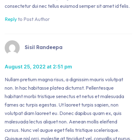
consectetur dui nec tellus euismod semper sit amet id felis.
Reply
to Post Author
Sisil Randeepa
August 25, 2022 at 2:51 pm
Nullam pretium magna risus, a dignissim mauris volutpat
non. In hac habitasse platea dictumst. Pellentesque
habitant morbi tristique senectus et netus et malesuada
fames ac turpis egestas. Ut laoreet turpis sapien, non
volutpat diam laoreet eu. Donec dapibus quam ex, quis
malesuada lectus aliquet non. Aenean mollis eleifend
cursus. Nunc vel augue eget felis tristique scelerisque.
Quisque nisl orci, molestie at tincidunt vel, convallis ut purus.